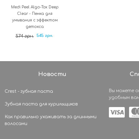
Medi Peel Algo-Tox Deep
Clear - Пенка для
умывания с эффектом
детокса
545 грн.
574 грн.
Новости
Сп
Вы можете 
Crest - зубная паста
удобным вам
Зубная паста для курильщиков
Как правильно ухаживать за длинными
волосами