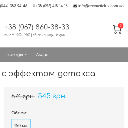
(044) 383-94-46
+38 (093) 415-14-16
info@cosmeticlux.com.ua
+38 (067) 860-38-33
0
пн-пт 10:00 - 19:00 | сб-вс - выходные дни
Бренды
Акции
ия с эффектом детокса
545 грн.
574 грн.
Объем:
150 мл.