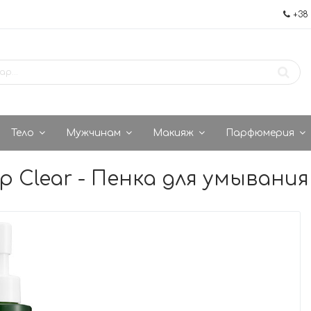
+38 
Тело
Мужчинам
Макияж
Парфюмерия
eep Clear - Пенка для умыван