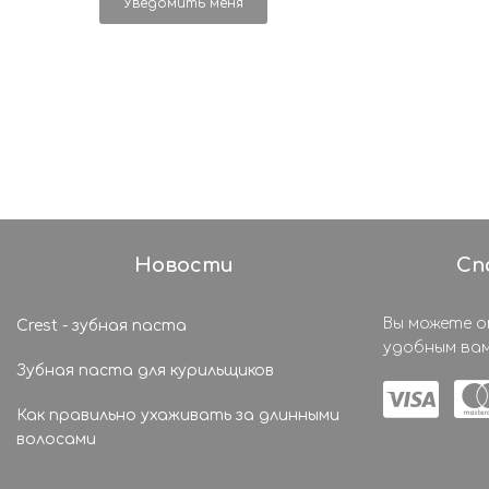
Уведомить меня
Новости
Сп
Вы можете 
Crest - зубная паста
удобным вам
Зубная паста для курильщиков
Как правильно ухаживать за длинными
волосами